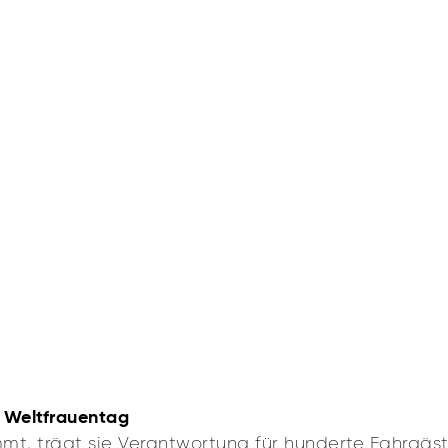
m Weltfrauentag
, trägt sie Verantwortung für hunderte Fahrgäste. 